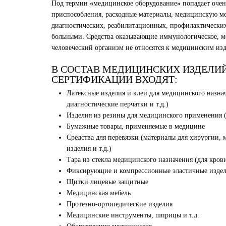
Под термин
«
медицинское оборудование
»
попадает оче
приспособления, расходные материалы, медицинскую меб
диагностических, реабилитационных, профилактических
больными. Средства оказывающие иммунологическое, мет
человеческий организм не относятся к медицинским из
В СОСТАВ МЕДИЦИНСКИХ ИЗДЕЛИ
СЕРТИФИКАЦИИ ВХОДЯТ:
Латексные изделия и клеи для медицинского назна
диагностические перчатки и т.д.)
Изделия из резины для медицинского применения (
Бумажные товары, применяемые в медицине
Средства для перевязки (материалы для хирургии, 
изделия и т.д.)
Тара из стекла медицинского назначения (для крови
Фиксирующие и компрессионные эластичные издел
Щитки лицевые защитные
Медицинская мебель
Протезно-ортопедические изделия
Медицинские инструменты, шприцы и т.д.