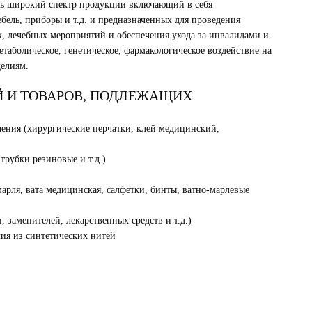
нь широкий спектр продукции включающий в себя
ель, приборы и т.д. и предназначенных для проведения
, лечебных мероприятий и обеспечения ухода за инвалидами и
аболическое, генетическое, фармакологическое воздействие на
делиям.
Й И ТОВАРОВ, ПОДЛЕЖАЩИХ
чения (хирургические перчатки, клей медицинский,
трубки резиновые и т.д.)
марля, вата медицинская, салфетки, бинты, ватно-марлевые
, заменителей, лекарственных средств и т.д.)
ия из синтетических нитей