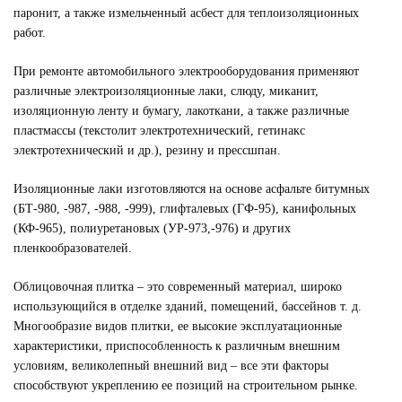
паронит, а также измельченный асбест для теплоизоляционных
работ.
При ремонте автомобильного электрооборудования применяют
различные электроизоляционные лаки, слюду, миканит,
изоляционную ленту и бумагу, лакоткани, а также различные
пластмассы (текстолит электротехнический, гетинакс
электротехнический и др.), резину и прессшпан.
Изоляционные лаки изготовляются на основе асфальте битумных
(БТ-980, -987, -988, -999), глифталевых (ГФ-95), канифольных
(КФ-965), полиуретановых (УР-973,-976) и других
пленкообразователей.
Облицовочная плитка – это современный материал, широко
использующийся в отделке зданий, помещений, бассейнов т. д.
Многообразие видов плитки, ее высокие эксплуатационные
характеристики, приспособленность к различным внешним
условиям, великолепный внешний вид – все эти факторы
способствуют укреплению ее позиций на строительном рынке.