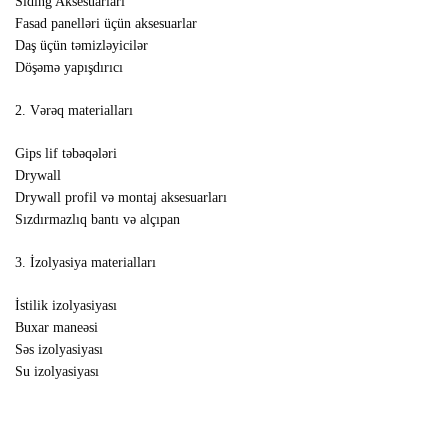
Siding Aksesuarları
Fasad panelləri üçün aksesuarlar
Daş üçün təmizləyicilər
Döşəmə yapışdırıcı
2. Vərəq materialları
Gips lif təbəqələri
Drywall
Drywall profil və montaj aksesuarları
Sızdırmazlıq bantı və alçıpan
3. İzolyasiya materialları
İstilik izolyasiyası
Buxar maneəsi
Səs izolyasiyası
Su izolyasiyası