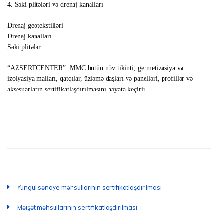
4. Səki plitələri və drenaj kanalları
Drenaj geotekstilləri
Drenaj kanalları
Səki plitələr
“AZSERTCENTER” MMC bütün növ tikinti, germetizasiya və
izolyasiya malları, qatqılar, üzləmə daşları və panelləri, profillər və
aksesuarların sertifikatlaşdırılmasını həyata keçirir.
Yüngül sənaye məhsullarının sertifikatlaşdırılması
Məişət məhsullarının sertifikatlaşdırılması