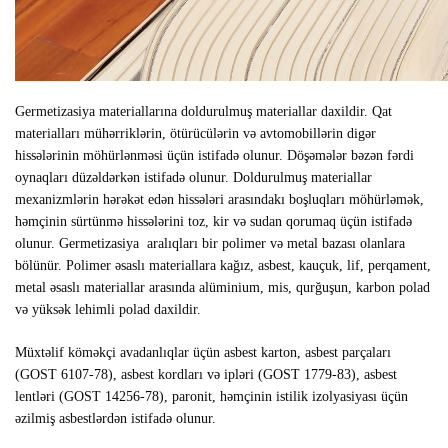
Germetizasiya materiallarına doldurulmuş materiallar daxildir. Qat
materialları mühərriklərin, ötürücülərin və avtomobillərin digər
hissələrinin möhürlənməsi üçün istifadə olunur. Döşəmələr bəzən fərdi
oynaqları düzəldərkən istifadə olunur. Doldurulmuş materiallar
mexanizmlərin hərəkət edən hissələri arasındakı boşluqları möhürləmək,
həmçinin sürtünmə hissələrini toz, kir və sudan qorumaq üçün istifadə
olunur. Germetizasiya aralıqları bir polimer və metal bazası olanlara
bölünür. Polimer əsaslı materiallara kağız, asbest, kauçuk, lif, perqament,
metal əsaslı materiallar arasında alüminium, mis, qurğuşun, karbon polad
və yüksək lehimli polad daxildir.
Müxtəlif köməkçi avadanlıqlar üçün asbest karton, asbest parçaları
(GOST 6107-78), asbest kordları və ipləri (GOST 1779-83), asbest
lentləri (GOST 14256-78), paronit, həmçinin istilik izolyasiyası üçün
əzilmiş asbestlərdən istifadə olunur.