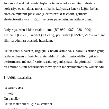
Avtomobil elektrik avadanlıqlarını təmir edərkən müxtəlif elektrik
izolyasiya edən laklar, mika, mikanit, izolyasiya lent və kağız, laklar,
eləcə də müxtəlif plastiklər (elektrotexniki tekstolit, getinaks
elektrotexnika və s.), Rezin və press panellərindən istifadə olunur.
İzolyasiya edən laklar asfalt bitumu (BT-980, -987, -988, -999),
glifthalic (GF-95), kanifol (KF-965), poliuretan (UR-973, -976) və digər
film yaradıcıları əsasında hazırlanır.
Üzlük kafel-binaların, üzgüçülük hovuzlarının və s. bəzək işlərində geniş
istifadə olunan müasir bir materialdır. Plitələrin müxtəlifliyi, yüksək
performansı, müxtəlif xarici şəraitə uyğunlaşması, əla görünüşü – bütün
bu amillər tikinti bazarındakı mövqeyinin möhkəmlənməsinə kömək edir.
1. Üzlük materialları
Dekorativ daş
Siding
Ön panellər
Üzlük materialları üçün aksesuarlar