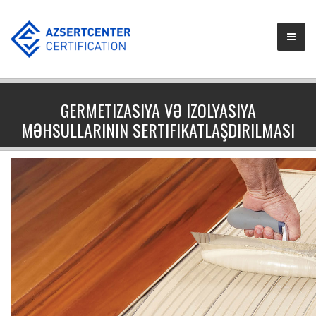
GERMETIZASIYA VƏ IZOLYASIYA
MƏHSULLARININ SERTIFIKATLAŞDIRILMASI