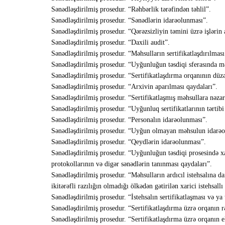
Sənədləşdirilmiş prosedur. “Rəhbərlik tərəfindən təhlil”.
Sənədləşdirilmiş prosedur. “Sənədlərin idarəolunması”.
Sənədləşdirilmiş prosedur. “Qərəzsizliyin təmini üzrə işlərin 
Sənədləşdirilmiş prosedur. “Daxili audit”.
Sənədləşdirilmiş prosedur. “Məhsulların sertifikatlaşdırılmas
Sənədləşdirilmiş prosedur. “Uyğunluğun təsdiqi sferasında məh
Sənədləşdirilmiş prosedur. “Sertifikatlaşdırma orqanının düzəl
Sənədləşdirilmiş prosedur. “Arxivin aparılması qaydaları”.
Sənədləşdirilmiş prosedur. “Sertifikatlaşmış məhsullara nəzar
Sənədləşdirilmiş prosedur. “Uyğunluq sertifikatlarının tərtibi
Sənədləşdirilmiş prosedur. “Personalın idarəolunması”.
Sənədləşdirilmiş prosedur. “Uyğun olmayan məhsulun idarəo
Sənədləşdirilmiş prosedur. “Qeydlərin idarəolunması”.
Sənədləşdirilmiş prosedur. “Uyğunluğun təsdiqi prosesində xar
protokollarının və digər sənədlərin tanınması qaydaları”.
Sənədləşdirilmiş prosedur. “Məhsulların ardıcıl istehsalına da
ikitərəfli razılığın olmadığı ölkədən gətirilən xarici istehsall
Sənədləşdirilmiş prosedur. “İstehsalın sertifikatlaşması və ya 
Sənədləşdirilmiş prosedur. “Sertifikatlaşdırma üzrə orqanın rə
Sənədləşdirilmiş prosedur. “Sertifikatlaşdırma üzrə orqanın ek