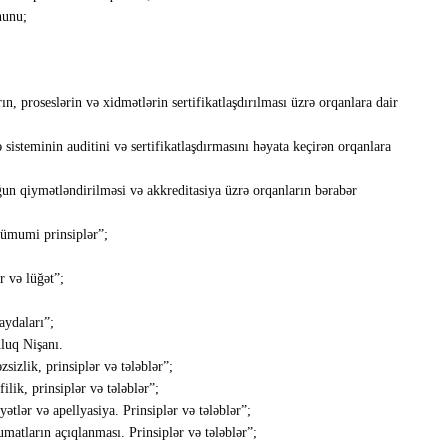
nunu;
proseslərin və xidmətlərin sertifikatlaşdırılması üzrə orqanlara dair
teminin auditini və sertifikatlaşdırmasını həyata keçirən orqanlara
qiymətləndirilməsi və akkreditasiya üzrə orqanların bərabər
ümumi prinsiplər”;
 və lüğət”;
aydaları”;
luq Nişanı.
zlik, prinsiplər və tələblər”;
k, prinsiplər və tələblər”;
ər və apellyasiya. Prinsiplər və tələblər”;
tların açıqlanması. Prinsiplər və tələblər”;