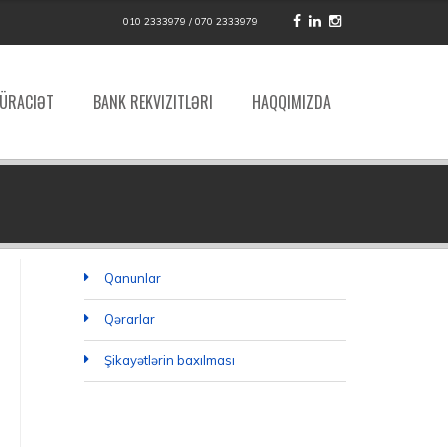
010 2333979 / 070 2333979
ÜRACIƏT
BANK REKVIZITLƏRI
HAQQIMIZDA
Qanunlar
Qərarlar
Şikayətlərin baxılması