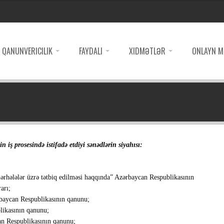
QANUNVERICILIK
FAYDALI
XIDMƏTLƏR
ONLAYN M
prosesində istifadə etdiyi sənədlərin siyahısı:
 mərhələlər üzrə tətbiq edilməsi haqqında” Azərbaycan Respublikasının
arı;
rbaycan Respublikasının qanunu;
likasının qanunu;
an Respublikasının qanunu;