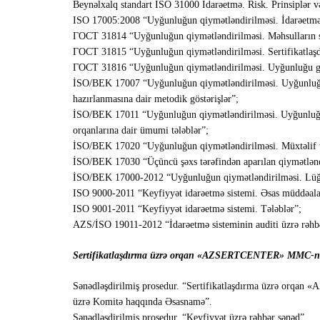
Beynəlxalq standart ISO 31000 İdarəetmə. Risk. Prinsiplər və
ISO 17005:2008 “Uyğunluğun qiymətləndirilməsi. İdarəetmə sis
ГОСТ 31814 “Uyğunluğun qiymətləndirilməsi. Məhsulların s
ГОСТ 31815 “Uyğunluğun qiymətləndirilməsi. Sertifikatlaşdı
ГОСТ 31816 “Uyğunluğun qiymətləndirilməsi. Uyğunluğu göst
İSO/BEK 17007 “Uyğunluğun qiymətləndirilməsi. Uyğunluğun 
hazırlanmasına dair metodik göstərişlər”;
İSO/BEK 17011 “Uyğunluğun qiymətləndirilməsi. Uyğunluğun 
orqanlarına dair ümumi tələblər”;
İSO/BEK 17020 “Uyğunluğun qiymətləndirilməsi. Müxtəlif tip 
İSO/BEK 17030 “Üçüncü şəxs tərəfindən aparılan qiymətlənd
İSO/BEK 17000-2012 “Uyğunluğun qiymətləndirilməsi. Lüğə
ISO 9000-2011 “Keyfiyyət idarəetmə sistemi. Əsas müddəalar
ISO 9001-2011 “Keyfiyyət idarəetmə sistemi. Tələblər”;
AZS/İSO 19011-2012 “İdarəetmə sisteminin auditi üzrə rəhb
Sertifikatlaşdırma üzrə orqan «AZSERTCENTER» MMC-nin K
Sənədləşdirilmiş prosedur. “Sertifikatlaşdırma üzrə orq
üzrə Komitə haqqında Əsasnamə”.
Sənədləşdirilmiş prosedur. “Keyfiyyət üzrə rəhbər sənəd”.