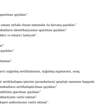
aparılması qaydaları”.
ı zamanı istifadə olunan nümunələr ilə davranış qaydaları”.
sulların identifikasiyasının aparılması qaydaları”.
dici və önləyici fəaliyyəti”.
ət”.
 qaydaları”.
lunması”.
ici uyğunluq sertifikatlarının, uyğunluq nişanlarının, sınaq
ir sertikikatlaşma işlərinin (prosedurların) qarşılıqlı tanınması haqqında
ı məhsulların serifikatlaşdırılması qaydaları”.
təhlilinin aparılması qaydaları”.
hbərliyinin vəzifə təlimatı”.
spert-auditorlarının vəzifə təlimatı”.