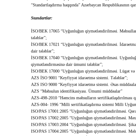
“Standartlaşdırma haqqında” Azərbaycan Respublikasının qa
Standartlar:
İSO/BEK 17065 “Uyğunluğun qiymətləndirilməsi. Məhsulların, 
tələblər”;
İSO/BEK 17021 “Uyğunluğun qiymətləndirilməsi. İdarəetmə sis
dair tələblər”;
İSO/BEK 17040 “Uyğunluğun qiymətləndirilməsi. Uyğunluğun 
qiymətləndirməsinə dair ümumi tələblər”;
İSO/BEK 17000 “Uyğunluğun qiymətləndirilməsi. Lügət və 
AZS İSO 9001 “Keyfiyyət idarəetmə sistemi. Tələblər”;
AZS ISO 9000 “Keyfiyyət idarəetmə sistemi. Əsas müddəalar
AZS “Məhsulun identifikasiyası. Ümumi müddəalar”
AZS-498-2010 “Həmcins məhsulların sertifikatlaşdırılması q
AZS-004- 1996 “Milli sertifikatlaşdırma sistemi Milli Uyğun
ISO/PAS 17001:2005 “Uyğunluğun qiymətləndirilməsi. Qərəzsi
ISO/PAS 17002:2005 “Uyğunluğun qiymətləndirilməsi. Məxfili
ISO/PAS 17003:2004 “Uyğunluğun qiymətləndirilməsi. Şikayətl
ISO/PAS 17004:2005 “Uyğunluğun qiymətləndirilməsi. Məluma