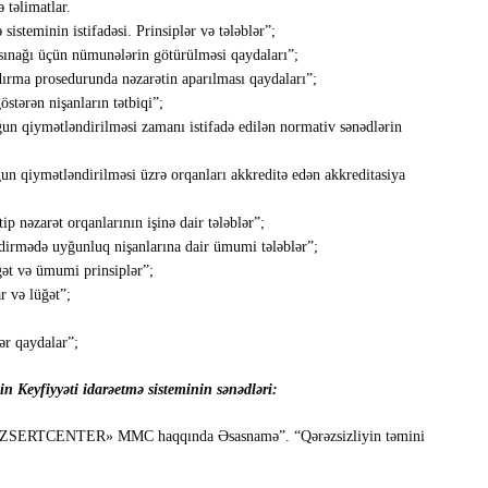
 təlimatlar.
teminin istifadəsi. Prinsiplər və tələblər”;
ınağı üçün nümunələrin götürülməsi qaydaları”;
rma prosedurunda nəzarətin aparılması qaydaları”;
ərən nişanların tətbiqi”;
qiymətləndirilməsi zamanı istifadə edilən normativ sənədlərin
qiymətləndirilməsi üzrə orqanları akkreditə edən akkreditasiya
nəzarət orqanlarının işinə dair tələblər”;
irmədə uyğunluq nişanlarına dair ümumi tələblər”;
t və ümumi prinsiplər”;
 və lüğət”;
ər qaydalar”;
eyfiyyəti idarəetmə sisteminin sənədləri:
an «AZSERTCENTER» MMC haqqında Əsasnamə”. “Qərəzsizliyin təmini