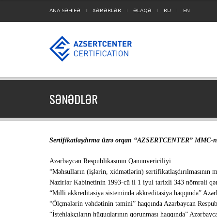
ANA SƏHIFƏ
XƏBƏRLƏR
ƏLAQƏ
RU
EN
SƏNƏDLƏR
Sertifikatlaşdırma üzrə orqan “AZSERTCENTER” MMC-nin iş 
Azərbaycan Respublikasının Qanunvericiliyi
“Məhsulların (işlərin, xidmətlərin) sertifikatlaşdırılmasının
Nazirlər Kabinetinin 1993-cü il 1 iyul tarixli 343 nömrəli qər
“Milli akkreditasiya sistemində akkreditasiya haqqında” Azə
“Ölçmələrin vəhdətinin təmini” haqqında Azərbaycan Respub
“İstehlakçıların hüquqlarının qorunması haqqında” Azərbayc