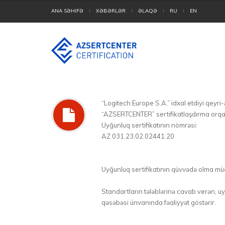
ANA SƏHIFƏ
XƏBƏRLƏR
ƏLAQƏ
RU
EN
“Logitech Europe S.A.” idxal etdiyi qeyri
“AZSERTCENTER” sertifikatlaşdırma orqa
Uyğunluq sertifikatının nömrəsi:
AZ 031.23.02.02441.20
Uyğunluq sertifikatının qüvvədə olma müdd
Standartların tələblərinə cavab verən, 
qəsəbəsi ünvanında fəaliyyət göstərir.