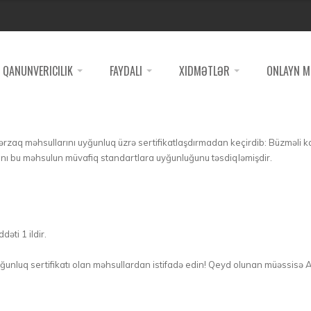
QANUNVERICILIK
FAYDALI
XIDMƏTLƏR
ONLAYN M
-ərzaq məhsullarını uyğunluq üzrə sertifikatlaşdırmadan keçirdib: Büzməli k
nı bu məhsulun müvafiq standartlara uyğunluğunu təsdiqləmişdir.
əti 1 ildir.
uyğunluq sertifikatı olan məhsullardan istifadə edin! Qeyd olunan müəssi