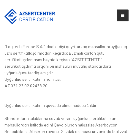
“Logitech Europe S.A.” idxal etdiyi qeyri-ərzaq məhsullarını uyğunluq
üzrə sertifikatlaşdırmadan keçirdib: Büzməli karton qutu
sertifikatlaşdırmasını həyata keçirən “AZSERTCENTER”
sertifikatlaşdırma orqanı bu məhsulun müvafiq standartlara
uyğunluğunu təsdiqləmişdir.
Uyğunluq sertifikatının nömrəsi:
AZ 031.23.02.02438.20
Uyğunluq sertifikatının qüvvədə olma müddəti 1 ildir.
Standartların tələblərinə cavab verən, uyğunluq sertifikatı olan
məhsullardan istifadə edin! Qeyd olunan müəssisə Azərbaycan
Respublikası, Abşeron rayonu, Güzdək qəsəbəsi ünvanında fəaliyyət